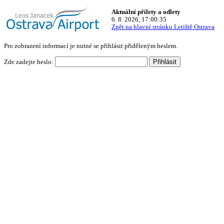
Aktuální přílety a odlety
6. 8. 2026,
17:00:35
Zpět na hlavní stránku Letiště Ostrava
Pro zobrazení informací je nutné se přihlásit přiděleným heslem.
Zde zadejte heslo: